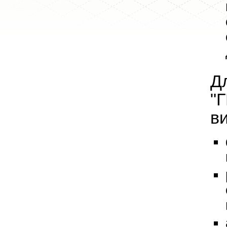
Д
"
в