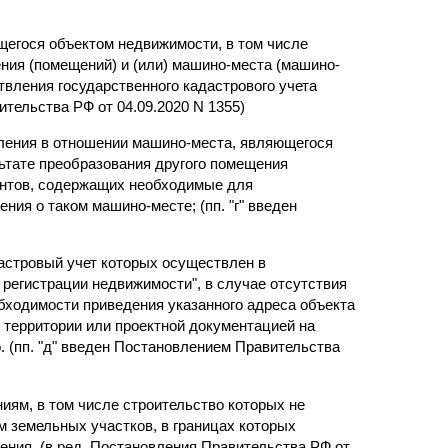
щегося объектом недвижимости, в том числе
ения (помещений) и (или) машино-места (машино-
вления государственного кадастрового учета
ительства РФ от 04.09.2020 N 1355)
мления в отношении машино-места, являющегося
льтате преобразования другого помещения
ентов, содержащих необходимые для
ния о таком машино-месте; (пп. "г" введен
дастровый учет которых осуществлен в
регистрации недвижимости", в случае отсутствия
обходимости приведения указанного адреса объекта
 территории или проектной документацией на
. (пп. "д" введен Постановлением Правительства
ниям, в том числе строительство которых не
м земельных участков, в границах которых
ения. (в ред. Постановления Правительства РФ от