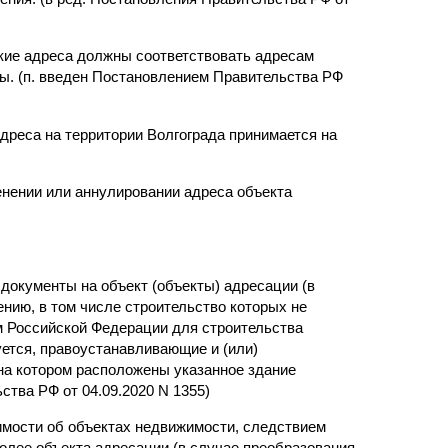
кие адреса должны соответствовать адресам
ны. (п. введен Постановлением Правительства РФ
дреса на территории Волгограда принимается на
енении или аннулировании адреса объекта
окументы на объект (объекты) адресации (в
нию, в том числе строительство которых не
м Российской Федерации для строительства
уется, правоустанавливающие и (или)
на котором расположены указанное здание
ства РФ от 04.09.2020 N 1355)
имости об объектах недвижимости, следствием
более объекта адресации (в случае преобразования