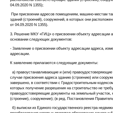
04.09.2020 N 1355);
При присвоении адресов помещениям, машино-местам та
зданий (строений), сооружений, в которых они расположе
от 04.09.2020 N 1355).
3. Решение МКУ «ГИЦ» о присвоении объекту адресации а
основании следующих документов:
- Заявление о присвоении объекту адресации адреса, изм
адресации.
К заявлению прилагаются следующие документы:
а) правоустанавливающие и (или) правоудостоверяющие д
случае присвоения адреса зданию (строению) или сооруже
завершено, в соответствии с Градостроительным кодексо
которых получение разрешения на строительство не треб
правоудостоверяющие документы на земельный участок, 
(строение), сооружение); (в ред. Постановления Правитель
б) выписки из Единого государственного реестра недвиж
преобразования которых является образование одного и 