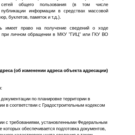
ых сетей общего пользования (в том числе
, публикации информации в средствах массовой
 буклетов, памяток и т.д.).
ь имеет право на получение сведений о ходе
и при личном обращении в МКУ "ГИЦ" или ГКУ ВО
дреса (об изменении адреса объекта адресации)
:
и документации по планировке территории в
ии в соответствии с Градостроительным кодексом
твии с требованиями, установленными Федеральным
те которых обеспечивается подготовка документов,
ного кадастрового учета сведения о таком