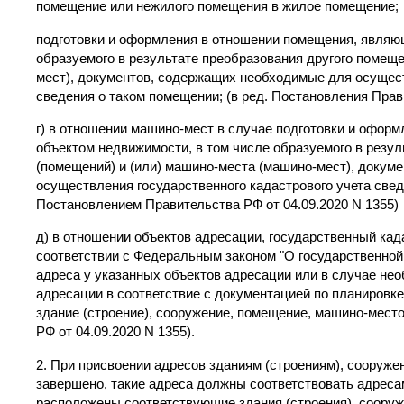
помещение или нежилого помещения в жилое помещение;
подготовки и оформления в отношении помещения, являю
образуемого в результате преобразования другого помещ
мест), документов, содержащих необходимые для осущест
сведения о таком помещении; (в ред. Постановления Прав
г) в отношении машино-мест в случае подготовки и офор
объектом недвижимости, в том числе образуемого в резу
(помещений) и (или) машино-места (машино-мест), докум
осуществления государственного кадастрового учета сведе
Постановлением Правительства РФ от 04.09.2020 N 1355)
д) в отношении объектов адресации, государственный ка
соответствии с Федеральным законом "О государственной 
адреса у указанных объектов адресации или в случае не
адресации в соответствие с документацией по планировке
здание (строение), сооружение, помещение, машино-место
РФ от 04.09.2020 N 1355).
2. При присвоении адресов зданиям (строениям), сооруже
завершено, такие адреса должны соответствовать адреса
расположены соответствующие здания (строения), сооруж