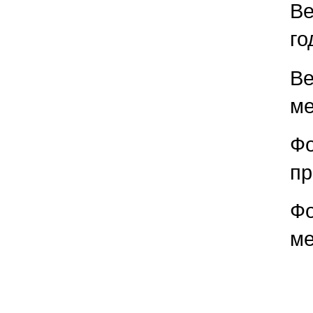
Ве
го
Ве
ме
Фо
пр
Фо
ме