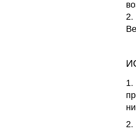
во
2.
Ве
И
​1.
пр
ни
2.