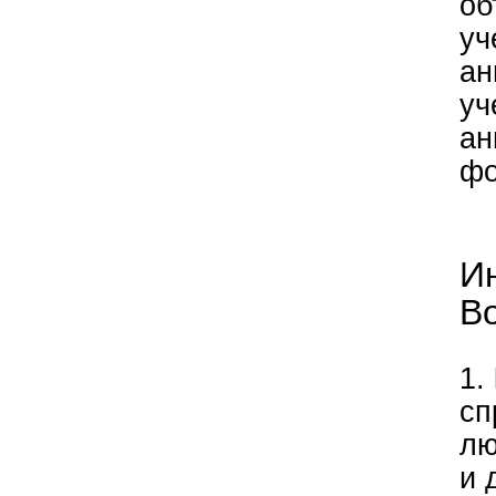
об
уч
ан
уч
ан
фо
И
Во
​1.
сп
лю
и 