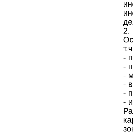
ин
ин
де
2.
Ос
т.ч
- 
- 
- 
- 
- 
- 
Ра
ка
зо