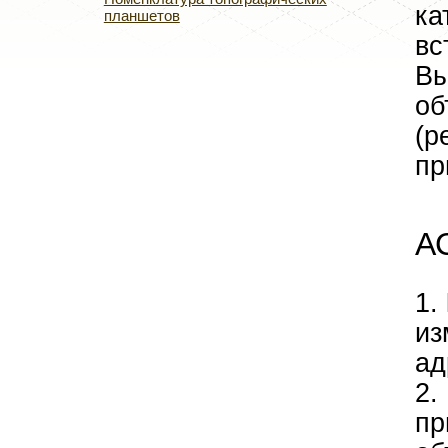
ка
планшетов
вс
Вы
об
(р
пр
А
​1.
из
ад
2.
пр