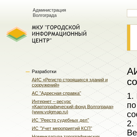
Администрация
Волгограда
А
Разработки
с
АИС «Регистр строящихся зданий и
сооружений»
АС "Адресная справка"
​1.
Интернет – ресурс
по
«Картографический фонд Волгограда»
(www.volgmap.ru)
со
ИС "Реестр судебных дел"
2.
ИС "Учет мероприятий КСП"
Ве
Номенклатура топографических