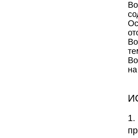
Во
со
Ос
от
Во
те
Во
на
И
​1.
пр