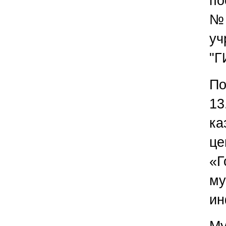
по
№ 
уч
"Г
По
13
ка
це
«Г
му
ин
Му