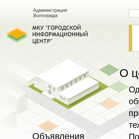
Администрация
Волгограда
О ц
Од
об
пр
те
Объявления
По