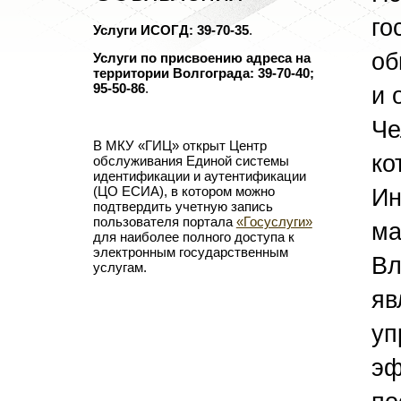
го
Услуги ИСОГД: 39-70-35
.
об
Услуги по присвоению адреса на
территории Волгограда: 39-70-40;
и 
95-50-86
.
Че
В МКУ «ГИЦ» открыт Центр
ко
обслуживания Единой системы
идентификации и аутентификации
Ин
(ЦО ЕСИА), в котором можно
подтвердить учетную запись
пользователя портала
«Госуслуги»
ма
для наиболее полного доступа к
электронным государственным
Вл
услугам.
яв
уп
эф