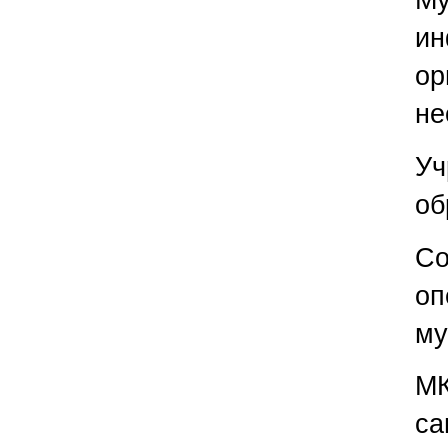
ин
ор
не
Уч
об
Со
оп
му
МК
са