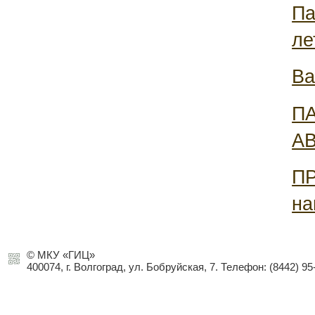
Па
ле
Ва
П
А
ПР
на
© МКУ «ГИЦ»
400074, г. Волгоград, ул. Бобруйская, 7. Телефон: (8442) 95