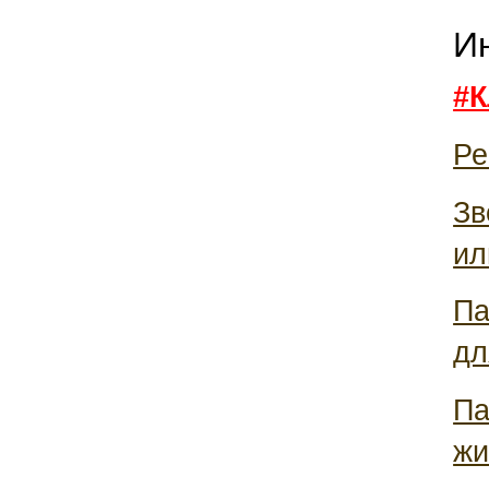
И
#К
Ре
Зв
ил
Па
дл
Па
жи