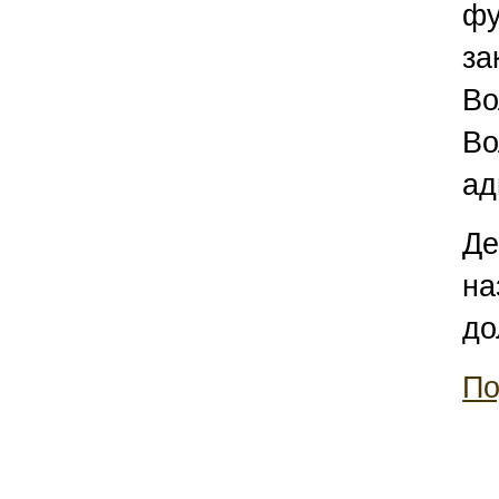
фу
за
Во
Во
ад
Де
на
до
По