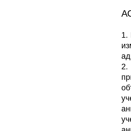
А
​1.
из
ад
2.
пр
об
уч
ан
уч
ан