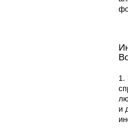
фо
И
Во
​1.
сп
лю
и 
ин