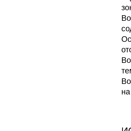
зо
Во
со
Ос
от
Во
те
Во
на
И