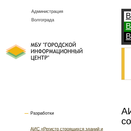
Администрация
В
Волгограда
на
В
В
А
Разработки
с
АИС «Регистр строящихся зданий и