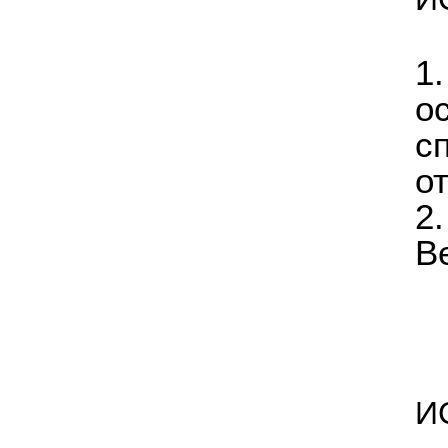
​1
о
с
о
2
В
И