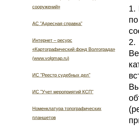
​1.
сооружений»
по
АС "Адресная справка"
со
2.
Интернет – ресурс
«Картографический фонд Волгограда»
Ве
(www.volgmap.ru)
ка
вс
ИС "Реестр судебных дел"
Вы
ИС "Учет мероприятий КСП"
об
(р
Номенклатура топографических
планшетов
пр