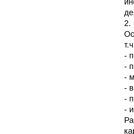
ин
де
2.
Ос
т.ч
- 
- 
- 
- 
- 
- 
Ра
ка