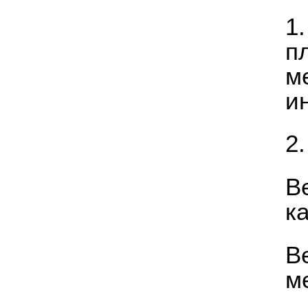
​1
п
м
и
2
В
к
В
м