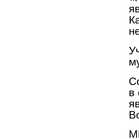
я
К
н
У
м
С
в
я
В
М