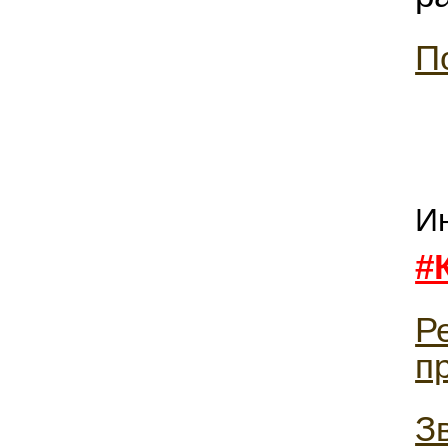
П
И
#
Р
п
З