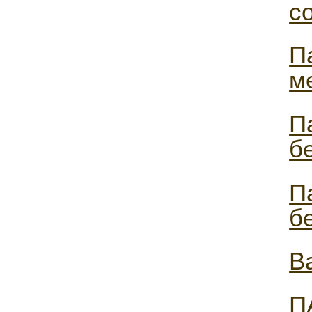
с
П
м
П
б
П
б
В
П