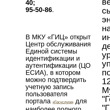
в
40;
с
95-50-86
.
э
н
и
В МКУ «ГИЦ» открыт
Центр обслуживания
д
Единой системы
у
идентификации и
у
аутентификации (ЦО
п
ЕСИА), в котором
можно подтвердить
1
учетную запись
М
пользователя
"
портала
для
«Госуслуги»
"
наиболее полного