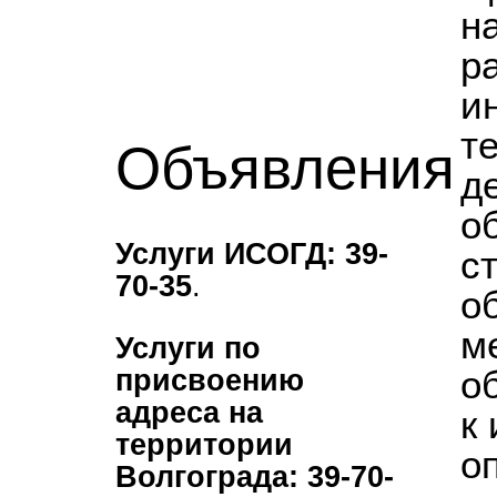
н
р
и
т
Объявления
д
о
Услуги ИСОГД: 39-
с
70-35
.
о
м
Услуги по
о
присвоению
адреса на
к
территории
о
Волгограда: 39-70-