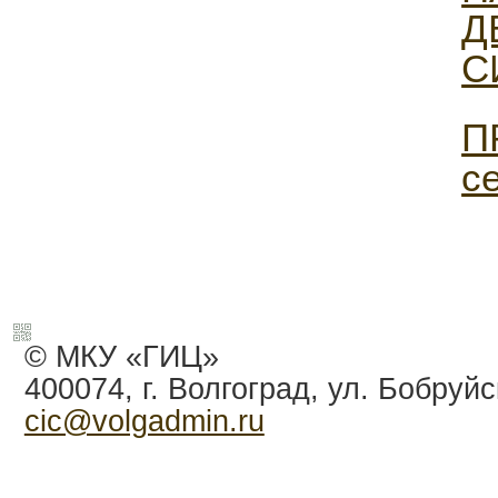
Д
С
П
с
© МКУ «ГИЦ»
400074, г. Волгоград, ул. Бобруйс
cic@volgadmin.ru