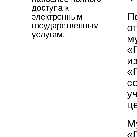
доступа к
П
электронным
государственным
о
услугам.
м
«
и
«
с
у
ц
М
«