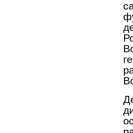
с
ф
д
Р
В
г
р
В
Д
д
о
р